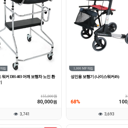
적립
1,000 MP
적립
워커 DH-403 어깨 보행차 노인 환
성인용 보행기 (나이스워커4S)
기
155,000원
3
80,000
68%
100
원
3,741
3,693