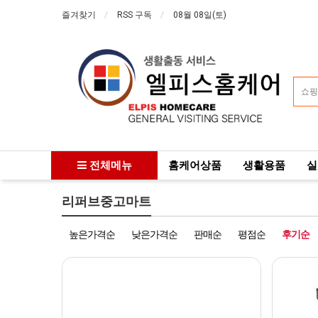
즐겨찾기
RSS 구독
08월 08일(토)
전체메뉴
홈케어상품
생활용품
실
리퍼브중고마트
높은가격순
낮은가격순
판매순
평점순
후기순