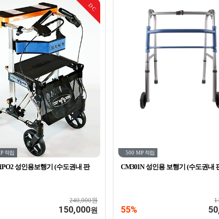
DC
MP
적립
500 MP
적립
PO2 성인용보행기 (수도권내 판
CM301N 성인용 보행기 (수도권내 
240,000원
1
150,000
55%
50
원