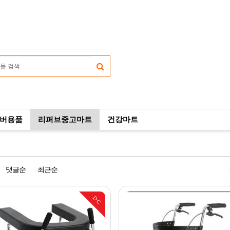
버용품
리퍼브중고마트
건강마트
댓글순
최근순
DC