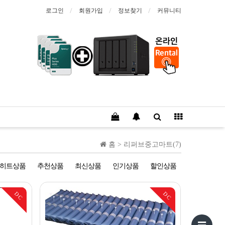
로그인
회원가입
정보찾기
커뮤니티
홈 >
리퍼브중고마트(7)
히트상품
추천상품
최신상품
인기상품
할인상품
DC
DC