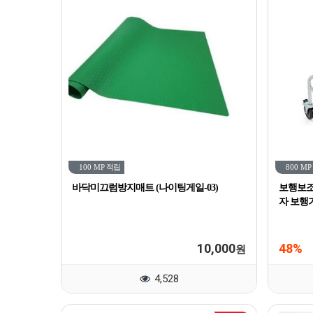
100 MP
적립
800 MP
바닥미끄럼방지매트 (나이팅게일-03)
보행보조 
자 보행
10,000
48%
원
4,528