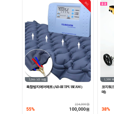
DC
3,000 MP
적립
1,500 
욕창방지에어메트 (AD-III TPU BEAM )
코지워크
매)
224,000원
55%
100,000
38%
원