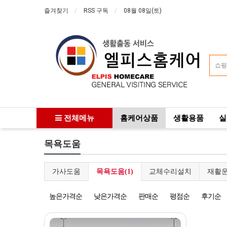
즐겨찾기
RSS 구독
08월 08일(토)
전체메뉴
홈케어상품
생활용품
실
목욕도움
가사도움
목욕도움(1)
교체수리설치
재활
높은가격순
낮은가격순
판매순
평점순
후기순