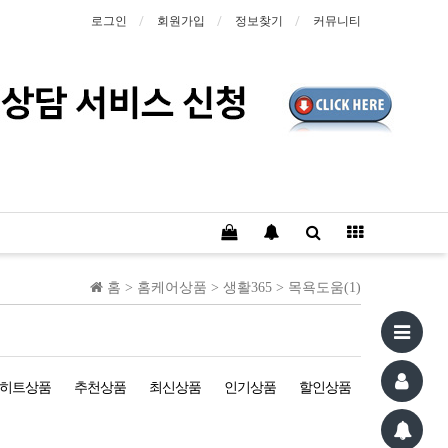
로그인
회원가입
정보찾기
커뮤니티
홈 >
홈케어상품
>
생활365
>
목욕도움(1)
히트상품
추천상품
최신상품
인기상품
할인상품