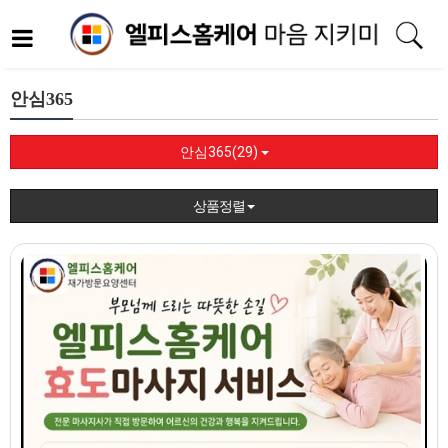
안심365
안심365(29)
상품정렬