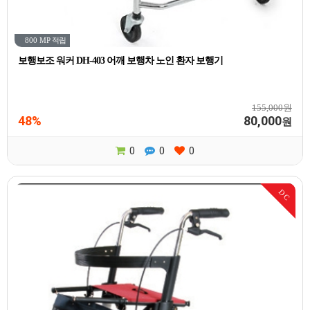
800 MP
적립
보행보조 워커 DH-403 어깨 보행차 노인 환자 보행기
155,000원
48%
80,000
원
0
0
0
DC