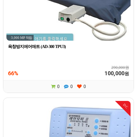
3,000 MP
적립
욕창방지에어매트 (AD-300 TPU3)
290,000원
66%
100,000
원
0
0
0
DC