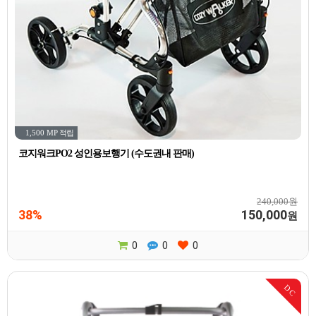
1,500 MP
적립
코지워크PO2 성인용보행기 (수도권내 판매)
240,000원
38%
150,000
원
0
0
0
DC