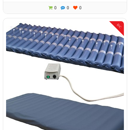
0
0
0
DC