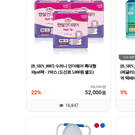
550 MP
[B_SRN_0007] 수려니 언더웨어 특대형
[B_SR
10px8팩 - 1박스 (도선료 5,000원 별도)
(레귤러)
역 택배비
66,500원
22%
52,000
9%
원
16,847