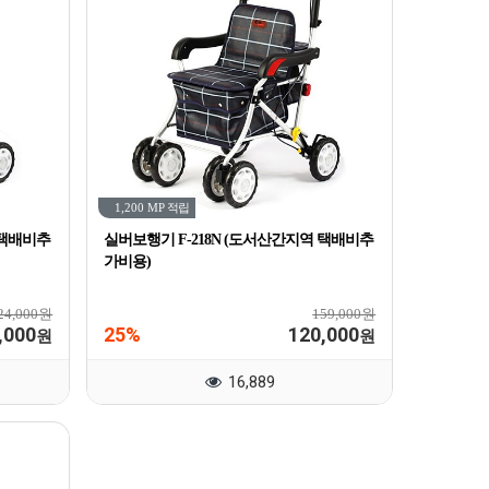
1,200 MP
적립
 택배비추
실버보행기 F-218N (도서산간지역 택배비추
가비용)
24,000원
159,000원
,000
25%
120,000
원
원
16,889