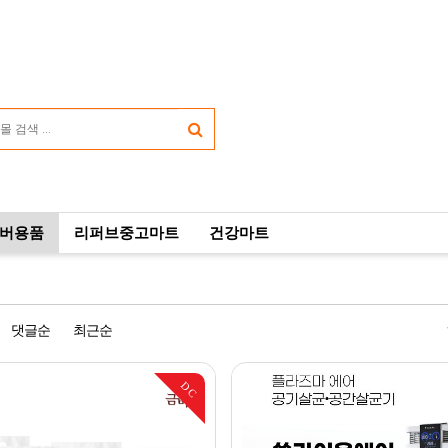
버용품
리퍼브중고마트
건강마트
댓글순
최근순
DC