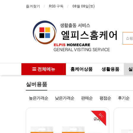
즐겨찾기
RSS 구독
08월 08일(토)
전체메뉴
홈케어상품
생활용품
실
실버용품
높은가격순
낮은가격순
판매순
평점순
후기순
DC