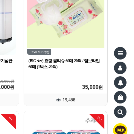
350 MP
적립
공기살균
(BIG size) 효랑 물티슈 60매 20팩 / 엠보타입
60매 (1박스-20팩)
960,000원
,000
35,000
원
원
19,488
DC
DC