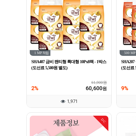
1 MP
적립
500 MP
SHA407 금비 팬티형 특대형 10Px8팩 - 1박스
SHA207
(도선료 5,500원 별도)
(도선료 5
61,900원
2%
60,600
9%
원
1,971
DC