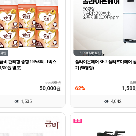
적립
15,000 MP
적립
 금비 팬티형 중형 10Px8팩 - 1박스
쏠라이온에어 SF-2 플라즈마에어 
,500원 별도)
기 (50평형)
55,000원
3,
50,000
62%
1,500
원
1,505
4,042