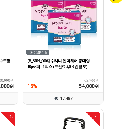
540 MP
적립
(수도권
[B_SRN_0006] 수려니 언더웨어 중대형
10px8팩 - 1박스 (도선료 5,000원 별도)
00,000원
63,700원
,000
15%
54,000
원
원
17,487
DC
DC