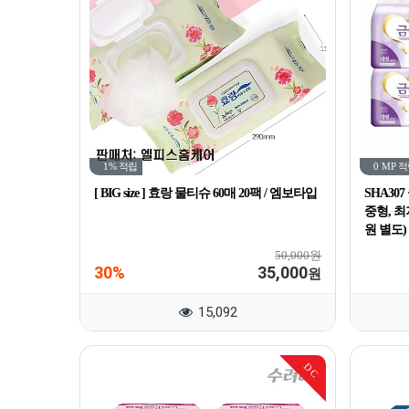
1%
적립
0 MP
적
[ BIG size ] 효랑 물티슈 60매 20팩 / 엠보타입
SHA30
중형, 최저
원 별도)
50,000원
30%
35,000
원
15,092
DC