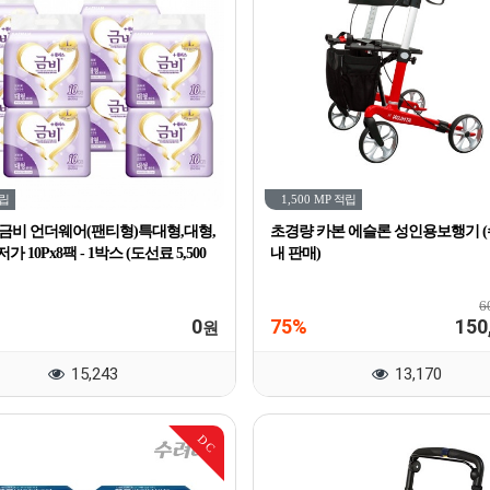
립
1,500 MP
적립
7 금비 언더웨어(팬티형)특대형,대형,
초경량 카본 에슬론 성인용보행기 
가 10Px8팩 - 1박스 (도선료 5,500
내 판매)
6
0
75%
150
원
15,243
13,170
DC