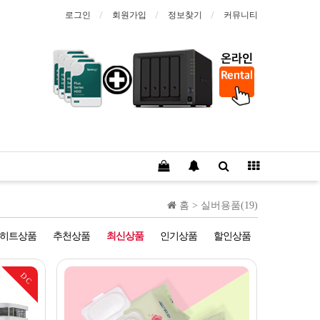
로그인
회원가입
정보찾기
커뮤니티
홈 >
실버용품(19)
히트상품
추천상품
최신상품
인기상품
할인상품
DC