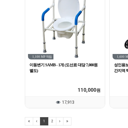
1,100 MP
적립
1,600 
이동변기 SAMB - 1개 (도선료 대당 7,000원
성인용보행
별도)
간지역 
110,000
원
17,913
1
2