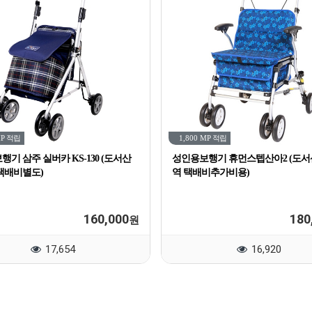
MP
적립
1,800 MP
적립
기 삼주 실버카 KS-130 (도서산
성인용보행기 휴먼스텝산아2 (도
택배비별도)
역 택배비추가비용)
160,000
180
원
17,654
16,920