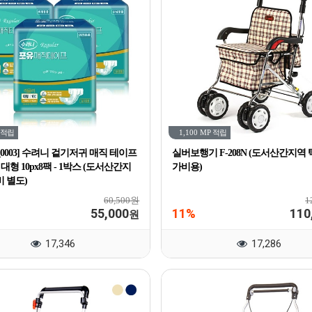
적립
1,100 MP
적립
N_0003] 수려니 겉기저귀 매직 테이프
실버보행기 F-208N (도서산간지역
 대형 10px8팩 - 1박스 (도서산간지
가비용)
 별도)
60,500원
1
55,000
11%
110
원
17,346
17,286