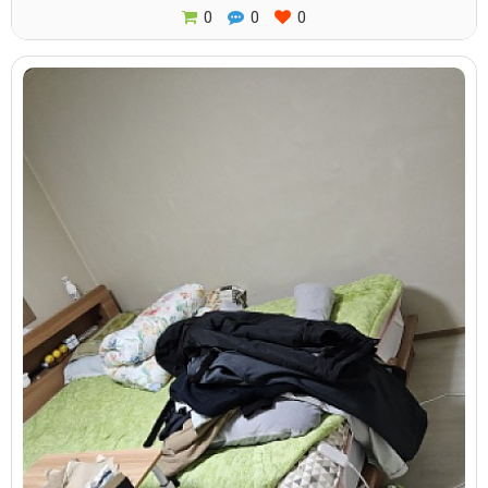
0
0
0