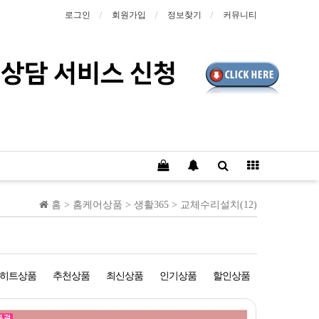
로그인
회원가입
정보찾기
커뮤니티
홈 >
홈케어상품
>
생활365
>
교체수리설치(12)
히트상품
추천상품
최신상품
인기상품
할인상품