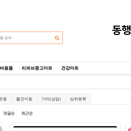
버용품
리퍼브중고마트
건강마트
운동
물건이동
기타(상담)
상위분류
댓글순
최근순