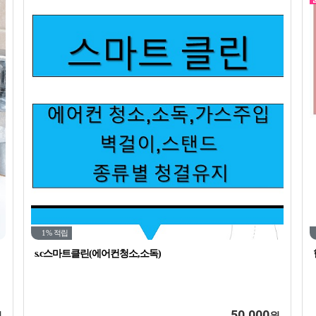
1%
적립
s.c스마트클린(에어컨청소,소독)
50,000
원
원