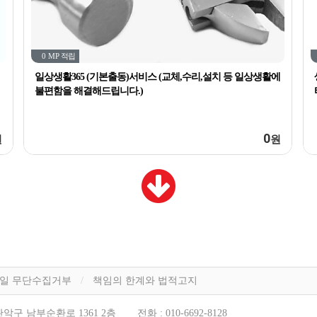
0 MP
적립
일상생활365 (기본출동)서비스 (교체,수리,설치 등 일상생활에
불편함을 해결해드립니다.)
0
원
원
일 무단수집거부
책임의 한계와 법적고지
악구 남부순환로 1361 2층
전화 :
010-6692-8128