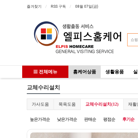
즐겨찾기
RSS 구독
08월 07일(금)
전체메뉴
홈케어상품
생활용품
실
교체수리설치
가사도움
목욕도움
교체수리설치(12)
재활
높은가격순
낮은가격순
판매순
평점순
후기순