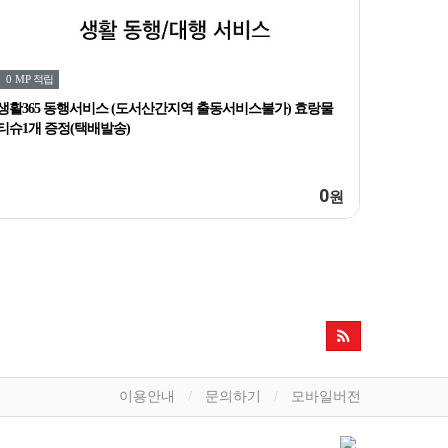
0 MP
적립
생활365 동행서비스 (도서산간지역 출동서비스불가) 효랑물
티슈1개 증정(택배발송)
0
원
이용안내
문의하기
모바일버전