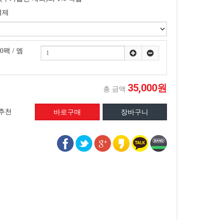
결제
20팩 / 엠
35,000원
총 금액
추천