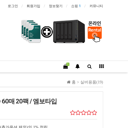
로그인
회원가입
정보찾기
쇼핑
1
커뮤니티
1
홈 >
실버용품(19)
티슈 60매 20팩 / 엠보타입
추가옵션 제외)의 1% 적립