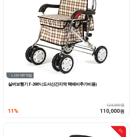
1,100 MP
적립
실버보행기 F-208N (도서산간지역 택배비추가비용)
124,000원
11%
110,000
원
DC