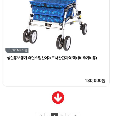
1,800 MP
적립
성인용보행기 휴먼스텝산아2 (도서산간지역 택배비추가비용)
180,000
원