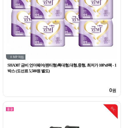
0 MP
적립
SHA307 금비 언더웨어(팬티형)특대형,대형,중형, 최저가 10Px8팩 - 1
박스 (도선료 5,500원 별도)
0
원
DC