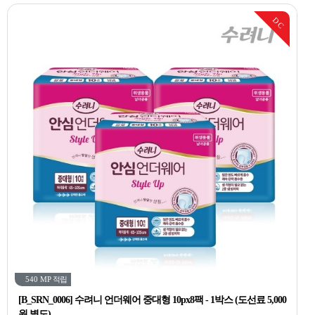
DC
540 MP
적립
[B_SRN_0006] 수려니 언더웨어 중대형 10px8팩 - 1박스 (도선료 5,000
원 별도)