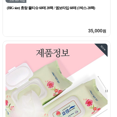
350 MP
적립
(BIG size) 효랑 물티슈 60매 20팩 / 엠보타입 60매 (1박스-20팩)
35,000
원
Now