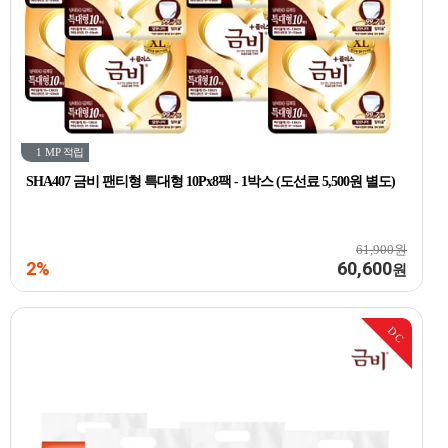
1 MP
적립
SHA407 금비 팬티형 특대형 10Px8팩 - 1박스 (도선료 5,500원 별도)
61,900원
2%
60,600
원
DC