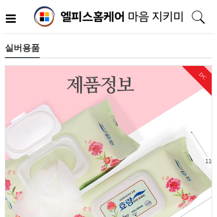
실버용품
DC