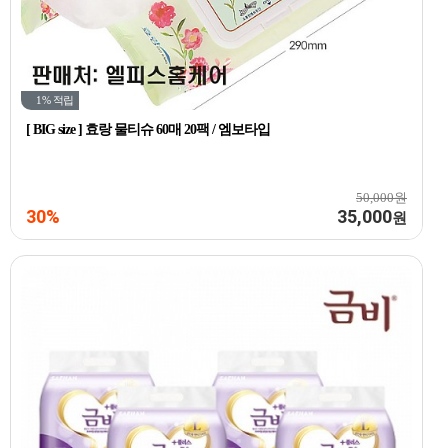
1%
적립
[ BIG size ] 효랑 물티슈 60매 20팩 / 엠보타입
50,000원
30%
35,000
원