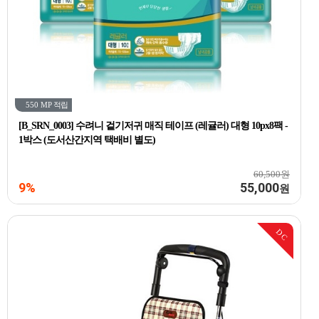
550 MP
적립
[B_SRN_0003] 수려니 겉기저귀 매직 테이프 (레귤러) 대형 10px8팩 -
1박스 (도서산간지역 택배비 별도)
60,500원
9%
55,000
원
DC