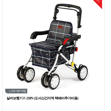
DC
1,200 MP
적립
실버보행기 F-218N (도서산간지역 택배비추가비용)