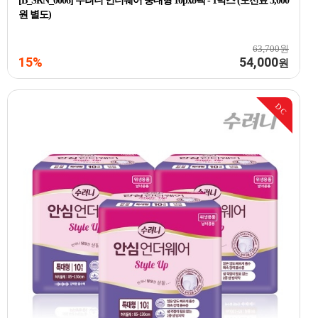
[B_SRN_0006] 수려니 언더웨어 중대형 10px8팩 - 1박스 (도선료 5,000
원 별도)
63,700원
15%
54,000
원
DC