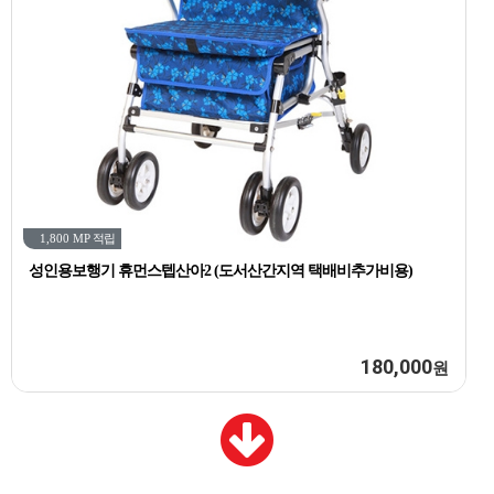
1,800 MP
적립
성인용보행기 휴먼스텝산아2 (도서산간지역 택배비추가비용)
180,000
원