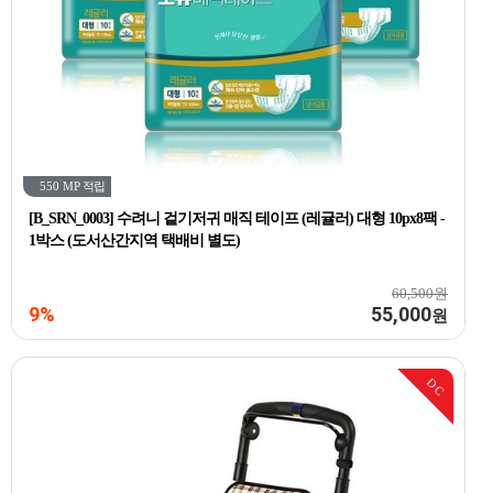
550 MP
적립
[B_SRN_0003] 수려니 겉기저귀 매직 테이프 (레귤러) 대형 10px8팩 -
1박스 (도서산간지역 택배비 별도)
60,500원
9%
55,000
원
DC