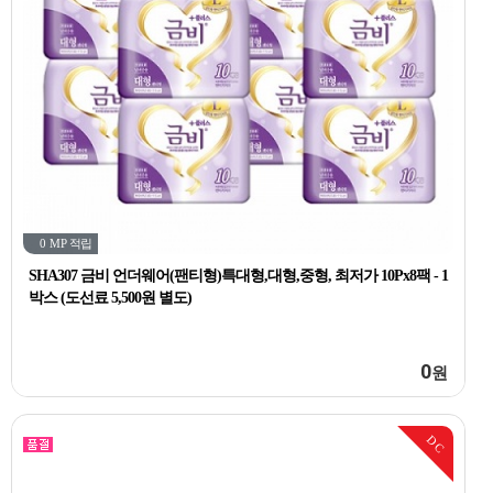
0 MP
적립
SHA307 금비 언더웨어(팬티형)특대형,대형,중형, 최저가 10Px8팩 - 1
박스 (도선료 5,500원 별도)
0
원
DC