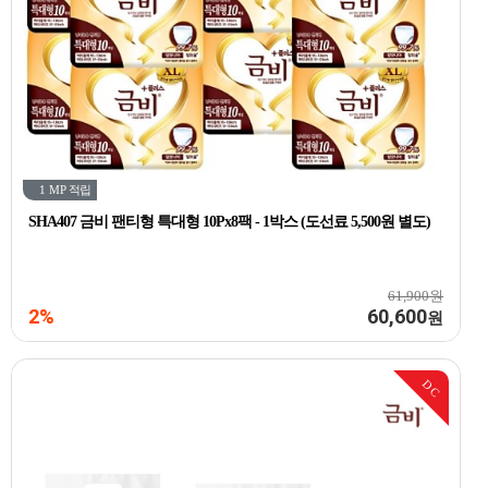
1 MP
적립
SHA407 금비 팬티형 특대형 10Px8팩 - 1박스 (도선료 5,500원 별도)
61,900원
2%
60,600
원
DC