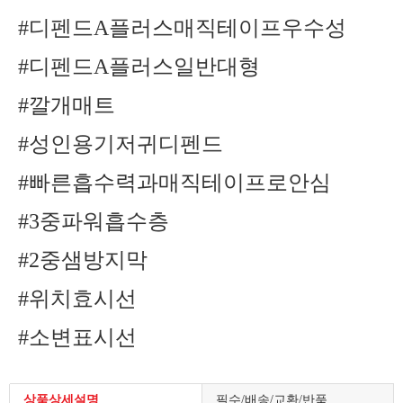
#디펜드A플러스매직테이프우수성
#디펜드A플러스일반대형
#깔개매트
#성인용기저귀디펜드
#빠른흡수력과매직테이프로안심
#3중파워흡수층
#2중샘방지막
#위치효시선
#소변표시선
상품상세설명
필수/배송/교환/반품