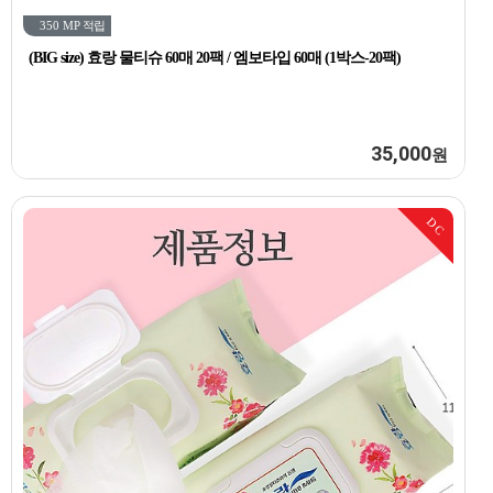
350 MP
적립
(BIG size) 효랑 물티슈 60매 20팩 / 엠보타입 60매 (1박스-20팩)
35,000
원
DC