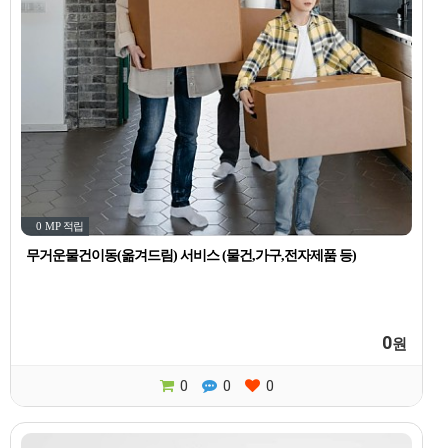
0 MP
적립
무거운물건이동(옮겨드림) 서비스 (물건,가구,전자제품 등)
0
원
0
0
0