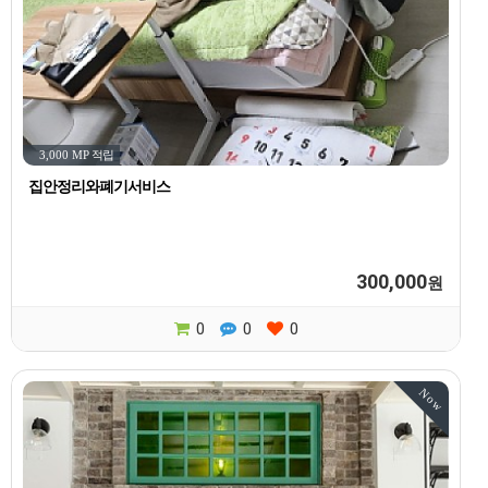
3,000 MP
적립
집안정리와폐기서비스
300,000
원
0
0
0
Now