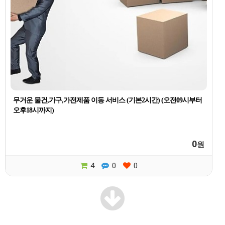
무거운 물건,가구,가전제품 이동 서비스 (기본2시간) (오전09시부터
오후18시까지)
0
원
4
0
0