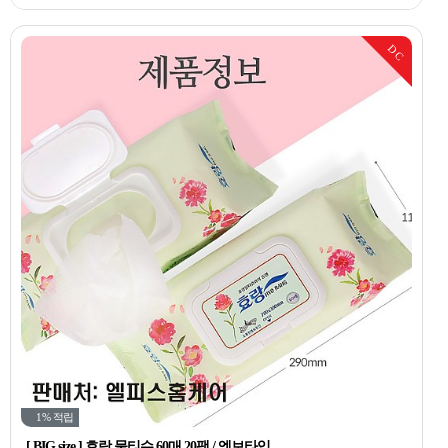
DC
1%
적립
[ BIG size ] 효랑 물티슈 60매 20팩 / 엠보타입